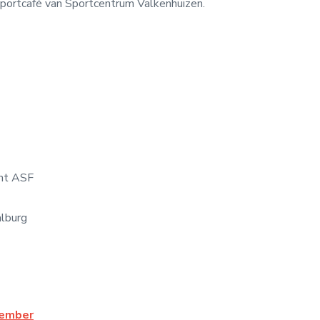
Sportcafé van Sportcentrum Valkenhuizen.
ent ASF
alburg
cember