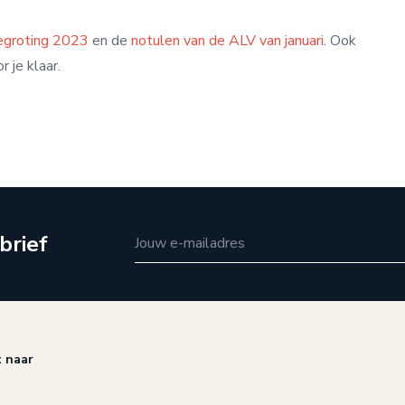
begroting 2023
en de
notulen van de ALV van januari
. Ook
 je klaar.
brief
Jouw e-mailadres
t naar